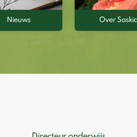
Nieuws
Over Saski
Directeur onderwijs