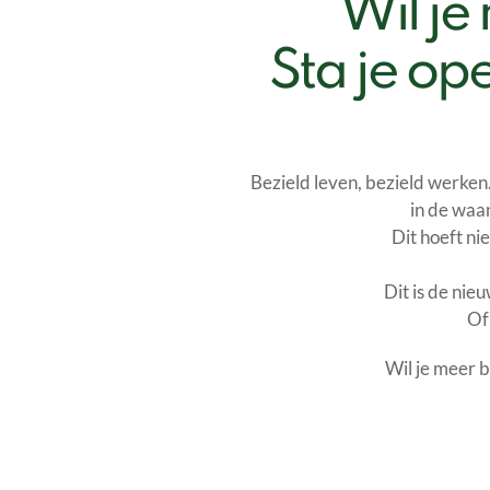
Wil je
Sta je op
Bezield leven, bezield werken.
in de waan
Dit hoeft nie
Dit is de nieu
Of
Wil je meer ba