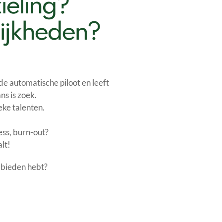
ieling?
lijkheden?
de automatische piloot en leeft
ns is zoek.
ieke talenten.
ress, burn-out?
lt!
te bieden hebt?