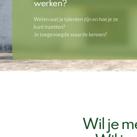
werken?
Weten wat je talenten zijn en hoe je ze
kunt inzetten?
Je toegevoegde waarde kennen?
Wil je m